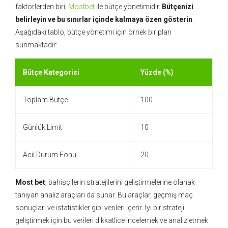
faktörlerden biri,
Mostbet
ile bütçe yönetimidir.
Bütçenizi
belirleyin ve bu sınırlar içinde kalmaya özen gösterin
.
Aşağıdaki tablo, bütçe yönetimi için örnek bir plan
sunmaktadır:
Bütçe Kategorisi
Yüzde (%)
Toplam Bütçe
100
Günlük Limit
10
Acil Durum Fonu
20
Most bet
, bahisçilerin stratejilerini geliştirmelerine olanak
tanıyan analiz araçları da sunar. Bu araçlar, geçmiş maç
sonuçları ve istatistikler gibi verileri içerir. İyi bir strateji
geliştirmek için bu verileri dikkatlice incelemek ve analiz etmek