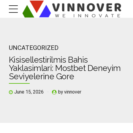
UNCATEGORIZED
Kisisellestirilmis Bahis
Yaklasimlari: Mostbet Deneyim
Seviyelerine Gore
June 15, 2026
by vinnover