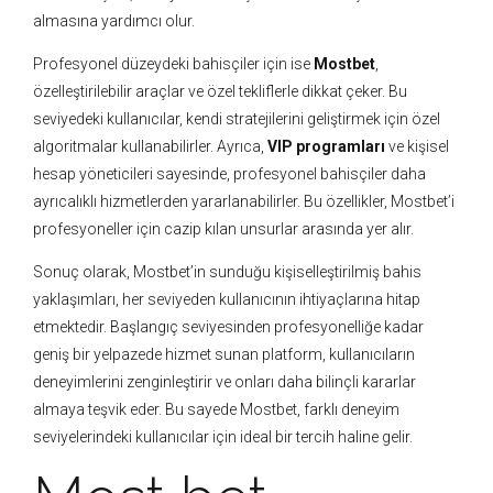
almasına yardımcı olur.
Profesyonel düzeydeki bahisçiler için ise
Mostbet
,
özelleştirilebilir araçlar ve özel tekliflerle dikkat çeker. Bu
seviyedeki kullanıcılar, kendi stratejilerini geliştirmek için özel
algoritmalar kullanabilirler. Ayrıca,
VIP programları
ve kişisel
hesap yöneticileri sayesinde, profesyonel bahisçiler daha
ayrıcalıklı hizmetlerden yararlanabilirler. Bu özellikler, Mostbet’i
profesyoneller için cazip kılan unsurlar arasında yer alır.
Sonuç olarak, Mostbet’in sunduğu kişiselleştirilmiş bahis
yaklaşımları, her seviyeden kullanıcının ihtiyaçlarına hitap
etmektedir. Başlangıç seviyesinden profesyonelliğe kadar
geniş bir yelpazede hizmet sunan platform, kullanıcıların
deneyimlerini zenginleştirir ve onları daha bilinçli kararlar
almaya teşvik eder. Bu sayede Mostbet, farklı deneyim
seviyelerindeki kullanıcılar için ideal bir tercih haline gelir.