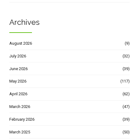
Archives
August 2026
(9)
July 2026
(32)
June 2026
(39)
May 2026
(117)
April 2026
(62)
March 2026
(47)
February 2026
(39)
March 2025
(50)