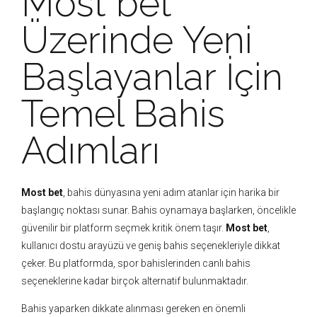
Most bet
Üzerinde Yeni
Başlayanlar İçin
Temel Bahis
Adımları
Most bet
, bahis dünyasına yeni adım atanlar için harika bir
başlangıç noktası sunar. Bahis oynamaya başlarken, öncelikle
güvenilir bir platform seçmek kritik önem taşır.
Most bet
,
kullanıcı dostu arayüzü ve geniş bahis seçenekleriyle dikkat
çeker. Bu platformda, spor bahislerinden canlı bahis
seçeneklerine kadar birçok alternatif bulunmaktadır.
Bahis yaparken dikkate alınması gereken en önemli