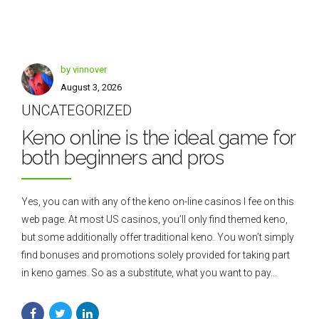
by vinnover
August 3, 2026
UNCATEGORIZED
Keno online is the ideal game for
both beginners and pros
Yes, you can with any of the keno on-line casinos I fee on this
web page. At most US casinos, you’ll only find themed keno,
but some additionally offer traditional keno. You won’t simply
find bonuses and promotions solely provided for taking part
in keno games. So as a substitute, what you want to pay...