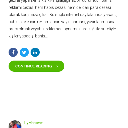
gezinti yaparken sık sık karşılaştığımız bir durumdur. Bahis
reklamı cezası hem hapis cezası hem de idari para cezası
olarak karşımıza çıkar. Bu suçla internet sayfalarında yasadışı
bahis sitelerinin reklamlarının yayınlanması, yayınlanmasına
aracı olmak veyahut reklamda oynamak aracılığı ile suretiyle
kişiler yasadışı bahis...
CONTINUE READING
by vinnover