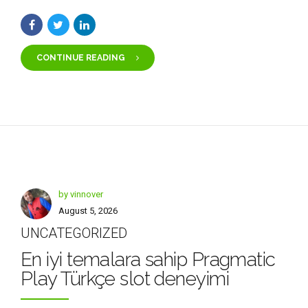
CONTINUE READING
by vinnover
August 5, 2026
UNCATEGORIZED
En iyi temalara sahip Pragmatic
Play Türkçe slot deneyimi