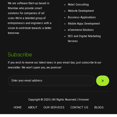
We are software Start-up based in
Retail Consulting
Mumbai who provide smart
Website Development
solutions for companies of all
Business Applications
sizes.We’re a talented group of
entrepreneurs and engineers with a
Mobile Apps Development
vision to contribute towards a better
eCommerce Solutions
tomorrow.
SEO and Digital Marketing
Services
Subscribe
If you wish to receive our latest news in your email box, just subscribe to our
newsletter. We won’t spam you, we promise!
Copyright © 2020 | All Rights Reserved |
Vinnover
HOME
ABOUT
OUR SERVICES
CONTACT US
BLOGS